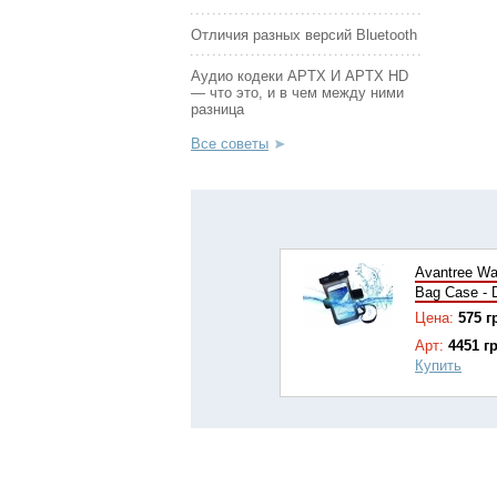
Отличия разных версий Bluetooth
Аудио кодеки APTX И APTX HD
— что это, и в чем между ними
разница
Все советы
Avantree Wa
Bag Case - 
Цена:
575 г
Арт:
4451 г
Купить