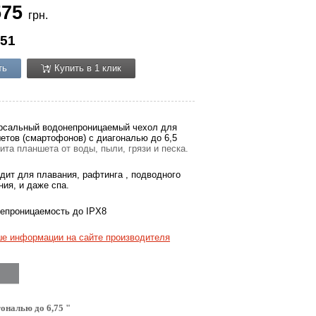
575
грн.
51
ть
Купить в 1 клик
рсальный водонепроницаемый чехол для
етов (смартофонов) с диагональю до 6,5
ита планшета от воды, пыли, грязи и песка.
дит для плавания, рафтинга , подводного
ния, и даже спа.
епроницаемость до IPX8
е информации на сайте производителя
ональю до 6,75 "