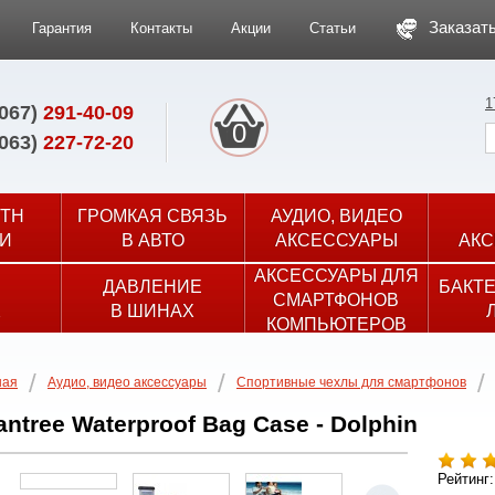
Заказать
Гарантия
Контакты
Акции
Статьи
1
(067)
291-40-09
0
(063)
227-72-20
TH
ГРОМКАЯ СВЯЗЬ
АУДИО, ВИДЕО
И
В АВТО
АКСЕССУАРЫ
АКС
АКСЕССУАРЫ ДЛЯ
ДАВЛЕНИЕ
БАКТ
СМАРТФОНОВ
Х
В ШИНАХ
КОМПЬЮТЕРОВ
ная
Аудио, видео аксессуары
Спортивные чехлы для смартфонов
antree Waterproof Bag Case - Dolphin
Рейтинг: