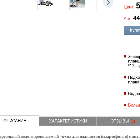
Цена:
44
Арт:
Купи
Униве
планш
\"
Защ
Подхо
плава
Водон
Больш
ОПИСАНИЕ
ХАРАКТЕРИСТИКИ
ОТЗЫВЫ
(1)
ерсальный водонепроницаемый чехол для планшетов (смартофонов) с диаг