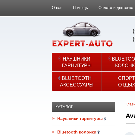
О нас
Помощь
Оплата и доставка
НАУШНИКИ
BLUETOO
ГАРНИТУРЫ
КОЛОНК
BLUETOOTH
СПОРТ
АКСЕССУАРЫ
ОТДЫ
Глав
КАТАЛОГ
Av
Наушники гарнитуры
Bluetooth колонки