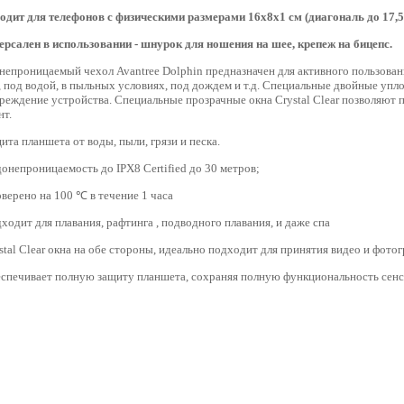
одит для телефонов с физическими размерами 16х8х1 см (диагональ до 17,5 с
ерсален в использовании - шнурок для ношения на шее, крепеж на бицепс.
епроницаемый чехол Avantree Dolphin предназначен для активного пользовани
 под водой, в пыльных условиях, под дождем и т.д. Специальные двойные упл
реждение устройства. Специальные прозрачные окна Crystal Clear позволяют 
нт.
ита планшета от воды, пыли, грязи и песка.
онепроницаемость до IPX8 Certified до 30 метров;
верено на 100 ℃ в течение 1 часа
ходит для плавания, рафтинга , подводного плавания, и даже спа
stal Clear окна на обе стороны, идеально подходит для принятия видео и фото
еспечивает полную защиту планшета, сохраняя полную функциональность сенс