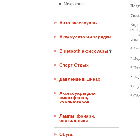
Микрофоны
Подх
Унив
Авто аксессуары
Водон
суше,
и пов
Аккумуляторы зарядки
моме
* Защ
Bluetooth аксессуары
* Вод
Спорт Отдых
* Про
* Под
Давление в шинах
* Cry
Аксессуары для
* Об
смартфонов,
компьютеров
Лампы, фонари,
светильники
Обувь