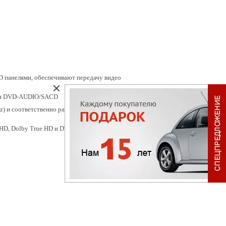
 панелями, обеспечивают передачу видео
ния DVD-AUDIO/SACD
) и соответственно расширенной до 10.2
HD, Dolby True HD и DTS-HD Master Audio)