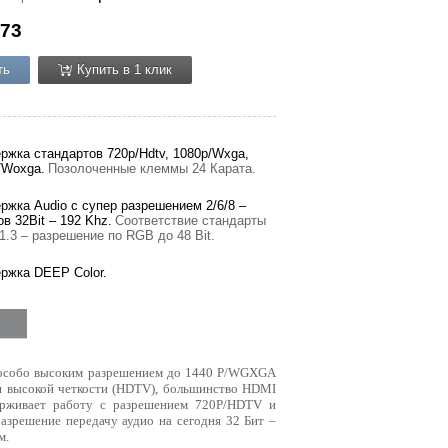
73
ть
Купить в 1 клик
ржка стандартов 720p/Hdtv, 1080p/Wxga,
/Woxga.
Позолоченные клеммы 24 Карата.
ржка Audio с супер разрешением 2/6/8 –
в 32Bit – 192 Khz.
Соответствие стандарты
1.3 – разрешение по RGB до 48 Bit.
ржка DEEP Color.
с особо высоким разрешением до 1440 P/WGXGA
я высокой четкости (HDTV), большинство HDMI
ерживает работу с разрешением 720P/HDTV и
азрешение передачу аудио на сегодня 32 Бит –
м.