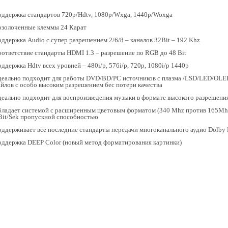
ддержка стандартов 720p/Hdtv, 1080p/Wxga, 1440p/Woxga
озолоченные клеммы 24 Карат
ддержка Audio с супер разрешением 2/6/8 – каналов 32Bit – 192 Khz
ответствие стандарты HDMI 1.3 – разрешение по RGB до 48 Bit
ддержка Hdtv всех уровней – 480i/p, 576i/p, 720p, 1080i/p 1440p
еально подходит для работы DVD/BD/PC источников с плазма /LSD/LED/OLED
йлов с особо высоким разрешением бес потери качества
еально подходит для воспроизведения музыки в формате высокого разреше
ладает системой с расширенным цветовым форматом (340 Mhz против 165Mhz
it/Sek пропускной способностью
ддерживает все последние стандарты передачи многоканального аудио Dolby 
ддержка DEEP Color (новый метод форматирования картинки)