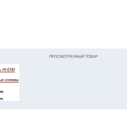
ПРОСМОТРЕННЫЙ ТОВАР
ь HI-END
ые клеммы
рн.
рн.