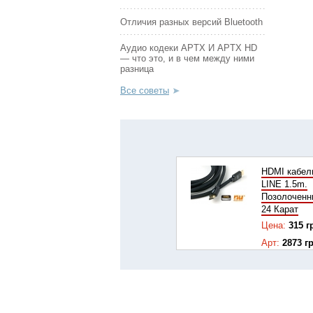
Отличия разных версий Bluetooth
Аудио кодеки APTX И APTX HD
— что это, и в чем между ними
разница
Все советы
HDMI кабел
LINE 1.5m.
Позолоченн
24 Карат
Цена:
315 г
Арт:
2873 г
Купить