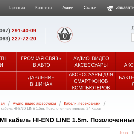
Заказать
Гарантия
Контакты
Акции
Статьи
1
(067)
291-40-09
0
(063)
227-72-20
TH
ГРОМКАЯ СВЯЗЬ
АУДИО, ВИДЕО
И
В АВТО
АКСЕССУАРЫ
АКС
АКСЕССУАРЫ ДЛЯ
ДАВЛЕНИЕ
БАКТ
СМАРТФОНОВ
Х
В ШИНАХ
КОМПЬЮТЕРОВ
ная
Аудио, видео аксессуары
Кабели, переходники
 кабель HI-END LINE 1.5m. Позолоченные клеммы 24 Карат
MI кабель HI-END LINE 1.5m. Позолоченны
Цена:
1