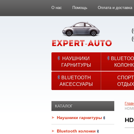
О нас
Помощь
Оплата и доставка
НАУШНИКИ
BLUETOO
ГАРНИТУРЫ
КОЛОНК
BLUETOOTH
СПОРТ
АКСЕССУАРЫ
ОТДЫ
Глав
КАТАЛОГ
HDMI
Наушники гарнитуры
HD
Bluetooth колонки