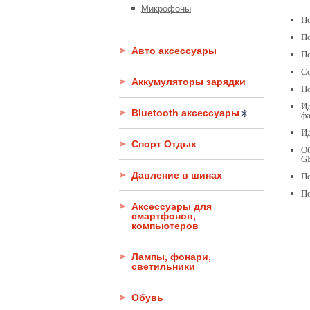
Микрофоны
По
П
Авто аксессуары
По
Со
Аккумуляторы зарядки
По
Ид
Bluetooth аксессуары
фа
Ид
Спорт Отдых
Об
GB
Давление в шинах
По
По
Аксессуары для
смартфонов,
компьютеров
Лампы, фонари,
светильники
Обувь