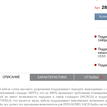
28
Арт:
Купи
Подде
1440p
Подде
канало
HDMI 
Подде
ОПИСАНИЕ
ХАРАКТЕРИСТИКИ
ОТЗЫВЫ
(0)
 кабель супер высокого разрешения поддерживает передачу видеоданных 
спективный стандарт HDTV), что на 400% превышает требования телевидени
лей не имеет возможности передачи в таком стандарте (WGXGA) и подд
P/WXGA, что касается звука, кабель поддерживает максимально возможное р
hz, все делает его идеальным компонентом для DVD-AUDIO, SACD Audio систе