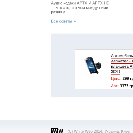
Аудио кодеки APTX И APTX HD
— что это, и в чем между ними
разница
Все советы
Автомобил
держатель 
планшета A
302D
Цена:
299 г
Арт:
3373 г
Купить
(С) White Web 2014. Украина, Киев