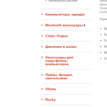
Предн
пред
Avant
особ
Аккумуляторы зарядки
Хара
Bluetooth аксессуары
Пр
Ус
Спорт Отдых
Ги
Давление в шинах
По
Ши
Аксессуары для
Гл
смартфонов,
компьютеров
Лампы, фонари,
светильники
Обувь
Rocky