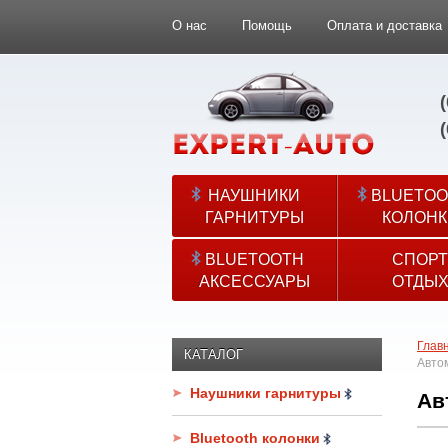
О нас
Помощь
Оплата и доставка
НАУШНИКИ
BLUETOO
ГАРНИТУРЫ
КОЛОНК
BLUETOOTH
СПОРТ
АКСЕССУАРЫ
ОТДЫ
Глав
КАТАЛОГ
Авто
Наушники гарнитуры
Ав
Bluetooth колонки