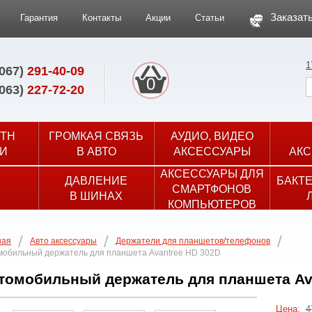
Заказать
Гарантия
Контакты
Акции
Статьи
1
(067)
291-40-09
0
(063)
227-72-20
TH
ГРОМКАЯ СВЯЗЬ
АУДИО, ВИДЕО
И
В АВТО
АКСЕССУАРЫ
АКС
АКСЕССУАРЫ ДЛЯ
ДАВЛЕНИЕ
БАКТ
СМАРТФОНОВ
Х
В ШИНАХ
КОМПЬЮТЕРОВ
ная
Авто аксессуары
Держатели для планшетов/телефонов
мобильный держатель для планшета Avantree HD 302D
томобильный держатель для планшета Av
Цена:
4