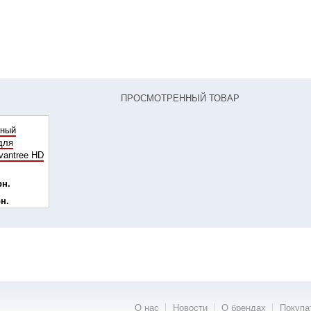
ПРОСМОТРЕННЫЙ ТОВАР
ьный
для
vantree HD
рн.
рн.
О нас
Новости
О брендах
Покупа