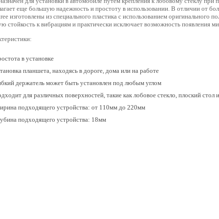
азначен для установки в автомобиле путем крепления к лобовому стеклу при
лагает еще большую надежность и простоту в использовании. В отличии от бо
ree изготовлены из специального пластика с использованием оригинального п
ую стойкость к вибрациям и практически исключает возможность появления ми
ктеристики:
остота в установке
тановка планшета, находясь в дороге, дома или на работе
бкий держатель может быть установлен под любым углом
дходит для различных поверхностей, такие как лобовое стекло, плоский стол и 
рина подходящего устройства: от 110мм до 220мм
убина подходящего устройства: 18мм