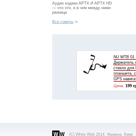
Аудио кодеки APTX И APTX HD
— что это, и в чем между ними
разница
Все советы
NU WTB 01 
Держатель 
стекло для
планшета, 
GPS навига
Цена:
199 г
Арт:
2881 г
Купить
(С) White Web 2014. Украина, Киев