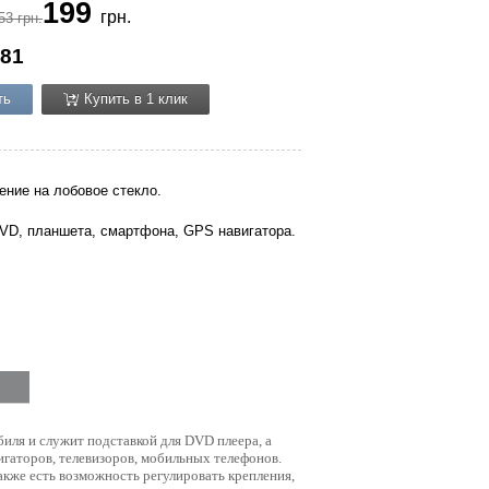
199
грн.
53 грн.
81
ть
Купить в 1 клик
ение на лобовое стекло.
VD, планшета, смартфона, GPS навигатора.
биля и служит подставкой для DVD плеера, а
игаторов, телевизоров, мобильных телефонов.
акже есть возможность регулировать крепления,