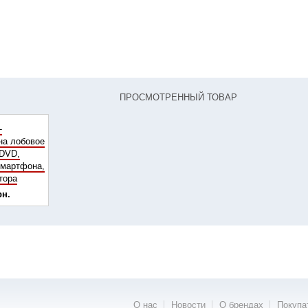
ПРОСМОТРЕННЫЙ ТОВАР
-
на лобовое
 DVD,
смартфона,
тора
рн.
рн.
О нас
Новости
О брендах
Покупа