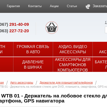
Заказать
Гарантия
Контакты
Акции
Статьи
1
(067)
291-40-09
0
(063)
227-72-20
TH
ГРОМКАЯ СВЯЗЬ
АУДИО, ВИДЕО
И
В АВТО
АКСЕССУАРЫ
АКС
АКСЕССУАРЫ ДЛЯ
ДАВЛЕНИЕ
БАКТ
СМАРТФОНОВ
Х
В ШИНАХ
КОМПЬЮТЕРОВ
ная
Авто аксессуары
Держатели для планшетов/телефонов
TB 01 - Держатель на лобовое стекло для DVD, планшета, смартфона, GPS н
 WTB 01 - Держатель на лобовое стекло д
артфона, GPS навигатора