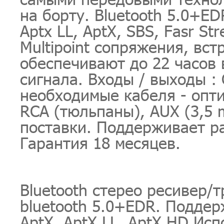
на борту. Bluetooth 5.0+E
Aptx LL, AptX, SBS, Fasr S
Multipoint сопряжения, вс
обеспечивают до 22 часов
сигнала. Входы / выходы : O
необходимые кабеля - опти
RCA (тюльпаны), AUX (3,5 
поставки. Поддерживает ра
Гарантия 18 месяцев.
Bluetooth стерео ресивер/
bluetooth 5.0+EDR. Поддер
AptX, AptX LL, AptX HD.Ис