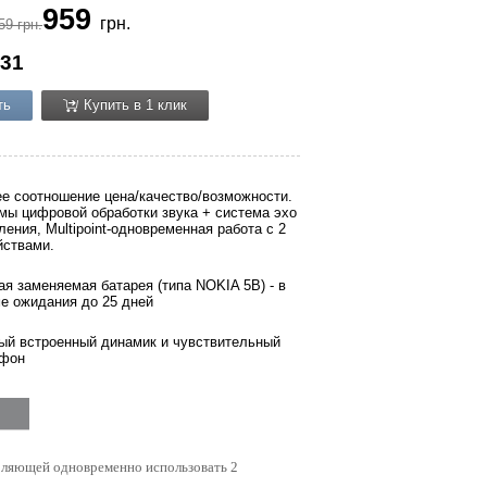
959
грн.
59 грн.
31
ть
Купить в 1 клик
е соотношение цена/качество/возможности.
мы цифровой обработки звука + система эхо
ления, Multipoint-одновременная работа с 2
йствами.
я заменяемая батарея (типа NOKIA 5B) - в
е ожидания до 25 дней
й встроенный динамик и чувствительный
офон
воляющей одновременно использовать 2