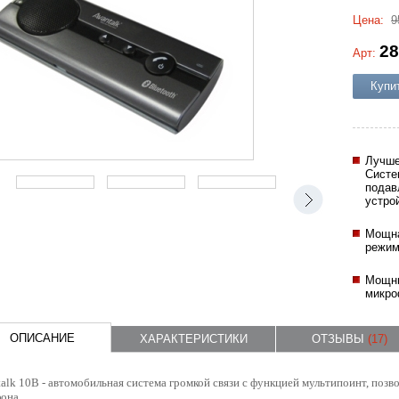
Цена:
9
28
Арт:
Купи
Лучше
Систе
подав
устро
Мощна
режим
Мощны
микр
ОПИСАНИЕ
ХАРАКТЕРИСТИКИ
ОТЗЫВЫ
(17)
alk 10B - автомобильная система громкой связи с функцией мультипоинт, поз
фона.