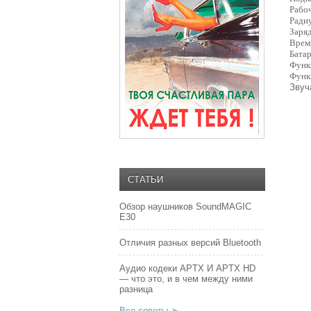
Рабоч
Радиу
Заря
Время
Батар
Функ
Функ
Звуч
СТАТЬИ
Обзор наушников SoundMAGIC
E30
Отличия разных версий Bluetooth
Аудио кодеки APTX И APTX HD
— что это, и в чем между ними
разница
Все советы