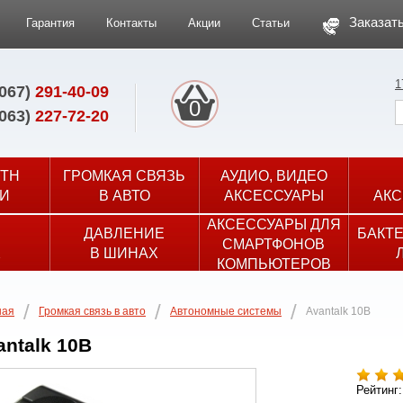
Заказать
Гарантия
Контакты
Акции
Статьи
1
(067)
291-40-09
0
(063)
227-72-20
TH
ГРОМКАЯ СВЯЗЬ
АУДИО, ВИДЕО
И
В АВТО
АКСЕССУАРЫ
АКС
АКСЕССУАРЫ ДЛЯ
ДАВЛЕНИЕ
БАКТ
СМАРТФОНОВ
Х
В ШИНАХ
КОМПЬЮТЕРОВ
ная
Громкая связь в авто
Автономные системы
Avantalk 10B
antalk 10B
Рейтинг: