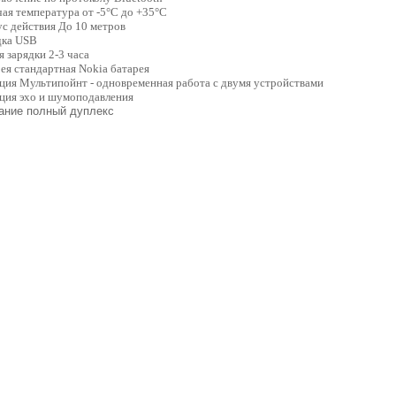
ая температура от -5°C до +35°C
с действия До 10 метров
дка USB
 зарядки 2-3 часа
ея стандартная Nokia батарея
ция Мультипойнт - одновременная работа с двумя устройствами
ция эхо и шумоподавления
ание полный дуплекс