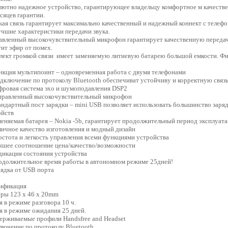
лютно надежное устройство, гарантирующее владельцу комфортное м качестве
сяцев гарантии.
кая связь гарантирует максимально качественный и надежный коннект с телеф
чшие характеристики передачи звука.
авленный высокочувствительный микрофон гарантирует качественную передач
ит эфир от помех.
лект громкой связи имеет заменяемую литиевую батарею большой емкости. Фи
ция мультипоинт – одновременная работа с двумя телефонами
лючение по протоколу Bluetooth обеспечиват устойчиву и корректную связь
овая система эхо и шумоподавления DSP2
авленный высокочувствительный микрофон
дартный пост зарядки – mini USB позволяет использовать большинство за
ойств
няемая батарея – Nokia -5b, гарантирует продолжительный период эксплуата
чное качество изготовления и модный дизайн
тота и легкость управления всеми функциями устройства
ее соотношение цена/качество/возможности
кация состояния устройства
олжительное время работы в автономном режиме 25дней!
дка от USB порта
ификация
еры 123 x 46 x 20mm
 в режиме разговора 10 ч.
я в режиме ожидания 25 дней.
ерживаемые профили Handsfree and Headset
лючение по протоколу Bluetooth