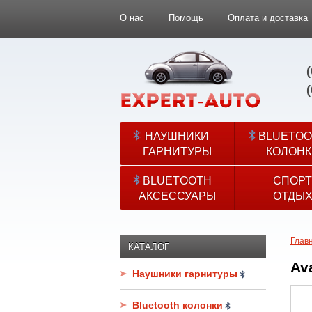
О нас
Помощь
Оплата и доставка
НАУШНИКИ
BLUETOO
ГАРНИТУРЫ
КОЛОНК
BLUETOOTH
СПОРТ
АКСЕССУАРЫ
ОТДЫ
Глав
КАТАЛОГ
Av
Наушники гарнитуры
Bluetooth колонки