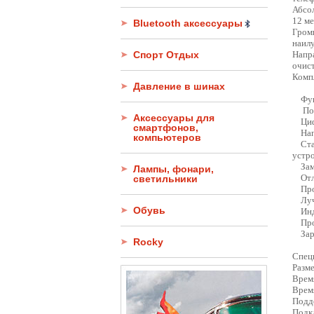
Абсо
12 ме
Bluetooth аксессуары
Гром
наилу
Спорт Отдых
Напр
очист
Комп
Давление в шинах
Функ
Подк
Аксессуары для
Цифр
смартфонов,
Напр
компьютеров
Стан
устр
Заме
Лампы, фонари,
Отли
светильники
Прос
Лучш
Обувь
Инди
Прод
Заря
Rocky
Спец
Разм
Время
Врем
Подд
Подк