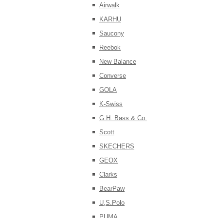
Airwalk
KARHU
Saucony
Reebok
New Balance
Converse
GOLA
K-Swiss
G.H. Bass & Co.
Scott
SKECHERS
GEOX
Clarks
BearPaw
U,S.Polo
PUMA