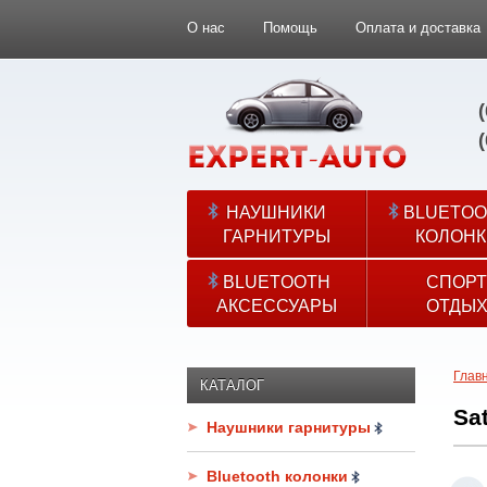
О нас
Помощь
Оплата и доставка
НАУШНИКИ
BLUETOO
ГАРНИТУРЫ
КОЛОНК
BLUETOOTH
СПОРТ
АКСЕССУАРЫ
ОТДЫ
Глав
КАТАЛОГ
Sa
Наушники гарнитуры
Bluetooth колонки