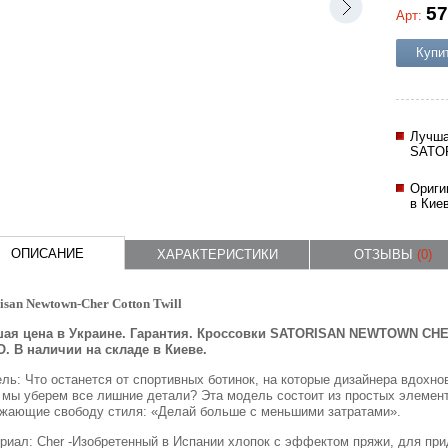
57
Арт:
Купи
Лучша
SATO
Ориги
в Кие
ОПИСАНИЕ
ХАРАКТЕРИСТИКИ
ОТЗЫВЫ
(0)
isan Newtown-Cher Cotton Twill
ая цена в Украине. Гарантия. Кроссовки SATORISAN NEWTOWN CHER
. В наличии на складе в Киеве.
ль: Что останется от спортивных ботинок, на которые дизайнера вдохно
 мы уберем все лишние детали? Эта модель состоит из простых элемент
жающие свободу стиля: «Делай больше с меньшими затратами».
риал:
Cher
-Изобретенный в Испании хлопок с эффектом пряжи, для при