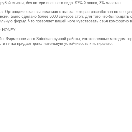
грубой стирки, без потери внешнего вида. 97% Хлопок, 3% эластан.
а: Ортопедическая вынимаемая стелька, которая разработана по специал
нсии. Было сделано более 5000 замеров стоп, для того что-бы придать 
ильную форму. Что позволяет вашей ноге чувствовать себя комфортно в 
:
HONEY
йн: Фирменное лого
Satorisan
ручной работы, изготовленные методом горя
сти пятки придает дополнительную устойчивость к истиранию.