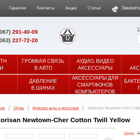
Заказать
Гарантия
Контакты
Акции
Статьи
1
(067)
291-40-09
0
(063)
227-72-20
TH
ГРОМКАЯ СВЯЗЬ
АУДИО, ВИДЕО
И
В АВТО
АКСЕССУАРЫ
АКС
АКСЕССУАРЫ ДЛЯ
ДАВЛЕНИЕ
БАКТ
СМАРТФОНОВ
Х
В ШИНАХ
КОМПЬЮТЕРОВ
ная
Обувь
Мужские кеды и кроссовки
Satorisan Newtown-Cher Cotton
torisan Newtown-Cher Cotton Twill Yellow
Цена:
4