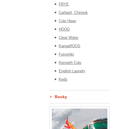
FRYE
Carhartt, Chinook
Cole Haan
HOOD
Clear Water
KangaROOS
Furoshiki
Kenneth Cole
English Laundry
Keds
Rocky