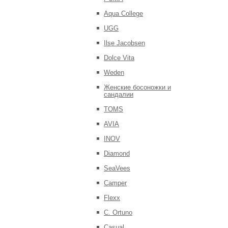
Aqua College
UGG
Ilse Jacobsen
Dolce Vita
Weden
Женские босоножки и
сандалии
TOMS
AVIA
INOV
Diamond
SeaVees
Camper
Flexx
C. Ortuno
Casual