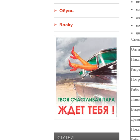
ни
м
Обувь
а
Rocky
во
цв
Спец
Опти
Пикс
Разр
Потр
Рабо
Линз
Виде
Длин
Пока
СТАТЬИ
Рабо