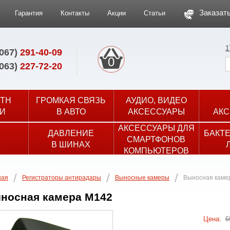
Заказать
Гарантия
Контакты
Акции
Статьи
1
(067)
291-40-09
0
(063)
227-72-20
TH
ГРОМКАЯ СВЯЗЬ
АУДИО, ВИДЕО
И
В АВТО
АКСЕССУАРЫ
АКС
АКСЕССУАРЫ ДЛЯ
ДАВЛЕНИЕ
БАКТ
СМАРТФОНОВ
Х
В ШИНАХ
КОМПЬЮТЕРОВ
ная
Регистраторы антирадары
Выносные камеры
Выносная каме
носная камера М142
Цена:
6