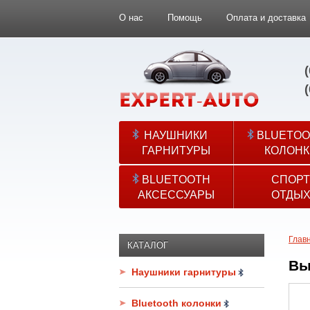
О нас
Помощь
Оплата и доставка
НАУШНИКИ
BLUETOO
ГАРНИТУРЫ
КОЛОНК
BLUETOOTH
СПОРТ
АКСЕССУАРЫ
ОТДЫ
Глав
КАТАЛОГ
Вы
Наушники гарнитуры
Bluetooth колонки