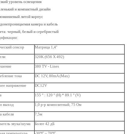
зкий уровень освещения
аленький и компактный дизайн
люминиевый литой корпус
донепроницаемая камера и кабель
ета: черный, белый и серебристый
ификации:
ческий сенсор
Матрица 1,4''
ели
320K (656 X 492)
ешение
380 TV - Lines
ебление тока
DC 12V, 80mA (Max)
чее напряжение
DC12V
а
155 ° : 120 ° (H) * 89.1 ° (V)
о выход
1,0 р-р композитный, 75 Ом
а кабеля
7,5м
затель звука/шума
Более 42 дБ
чая температура
-30℃ ~ 70℃