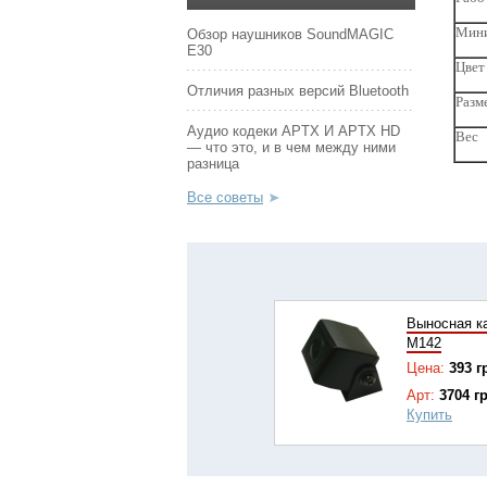
Мини
Обзор наушников SoundMAGIC
E30
Цвет
Отличия разных версий Bluetooth
Разм
Аудио кодеки APTX И APTX HD
Вес
— что это, и в чем между ними
разница
Все советы
Выносная к
М142
Цена:
393 г
Арт:
3704 г
Купить