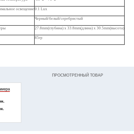
мальное освещение
0.1 Lux
Черный/белый/серебристый
еры
27.8mm(глубина) x 33.8mm(длина) x 30.5mm(высота)
85гр
ПРОСМОТРЕННЫЙ ТОВАР
амера
рн.
рн.