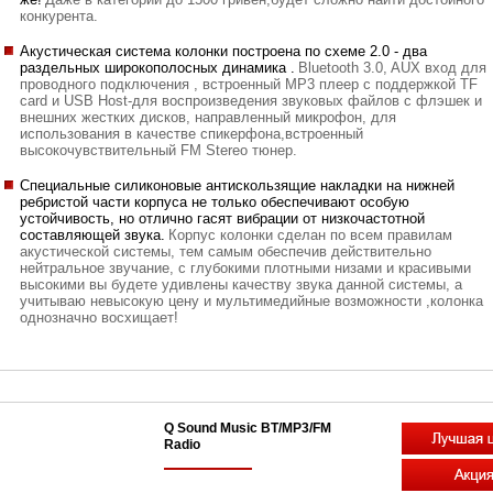
конкурента.
Акустическая система колонки построена по схеме 2.0 - два
раздельных широкополосных динамика .
Bluetooth 3.0, AUX вход для
проводного подключения , встроенный MP3 плеер с поддержкой TF
card и USB Host-для воспроизведения звуковых файлов с флэшек и
внешних жестких дисков, направленный микрофон, для
использования в качестве спикерфона,встроенный
высокочувствительный FM Stereo тюнер.
Специальные силиконовые антискользящие накладки на нижней
ребристой части корпуса не только обеспечивают особую
устойчивость, но отлично гасят вибрации от низкочастотной
составляющей звука.
Корпус колонки сделан по всем правилам
акустической системы, тем самым обеспечив действительно
нейтральное звучание, с глубокими плотными низами и красивыми
высокими вы будете удивлены качеству звука данной системы, а
учитываю невысокую цену и мультимедийные возможности ,колонка
однозначно восхищает!
Q Sound Music BT/MP3/FM
Radio