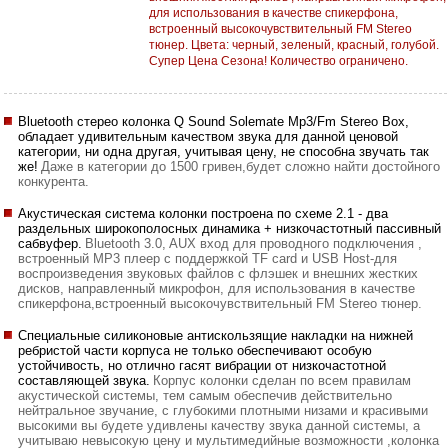
для использования в качестве спикерфона,
встроенный высокочувствительный FM Stereo
тюнер. Цвета: черный, зеленый, красный, голубой.
Супер Цена Сезона! Количество ограничено.
Bluetooth стерео колонка Q Sound Solemate Mp3/Fm Stereo Box,
обладает удивительным качеством звука для данной ценовой
категории, ни одна другая, учитывая цену, не способна звучать так
же!
Даже в категории до 1500 гривен,будет сложно найти достойного
конкурента.
Акустическая система колонки построена по схеме 2.1 - два
раздельных широкополосных динамика + низкочастотный пассивный
сабвуфер.
Bluetooth 3.0, AUX вход для проводного подключения ,
встроенный MP3 плеер с поддержкой TF card и USB Host-для
воспроизведения звуковых файлов с флэшек и внешних жестких
дисков, направленный микрофон, для использования в качестве
спикерфона,встроенный высокочувствительный FM Stereo тюнер.
Специальные силиконовые антискользящие накладки на нижней
ребристой части корпуса не только обеспечивают особую
устойчивость, но отлично гасят вибрации от низкочастотной
составляющей звука.
Корпус колонки сделан по всем правилам
акустической системы, тем самым обеспечив действительно
нейтральное звучание, с глубокими плотными низами и красивыми
высокими вы будете удивлены качеству звука данной системы, а
учитываю невысокую цену и мультимедийные возможности ,колонка