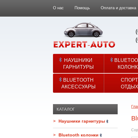
О нас
Помощь
Оплата и доставка
НАУШНИКИ
BLUETOO
ГАРНИТУРЫ
КОЛОНК
BLUETOOTH
СПОРТ
АКСЕССУАРЫ
ОТДЫ
Гла
КАТАЛОГ
Bl
Наушники гарнитуры
Сор
Bluetooth колонки