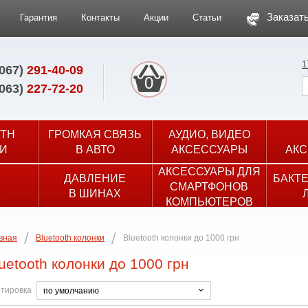
Заказать
Гарантия
Контакты
Акции
Статьи
1
(067)
291-40-09
0
(063)
227-72-20
TH
ГРОМКАЯ СВЯЗЬ
АУДИО, ВИДЕО
И
В АВТО
АКСЕССУАРЫ
АКС
АКСЕССУАРЫ ДЛЯ
ДАВЛЕНИЕ
БАКТ
СМАРТФОНОВ
Х
В ШИНАХ
КОМПЬЮТЕРОВ
вная
Bluetooth колонки
Bluetooth колонки до 1000 грн
uetooth колонки до 1000 грн
тировка
по умолчанию