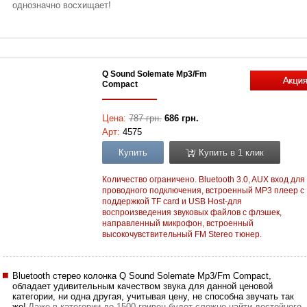
однозначно восхищает!
Q Sound Solemate Mp3/Fm
Compact
Цена:
787 грн.
686 грн.
Арт:
4575
Купить
Купить в 1 клик
Количество ограничено. Bluetooth 3.0, AUX вход для
проводного подключения, встроенный MP3 плеер с
поддержкой TF card и USB Host-для
воспроизведения звуковых файлов с флэшек,
направленный микрофон, встроенный
высокочувствительный FM Stereo тюнер.
Bluetooth стерео колонка Q Sound Solemate Mp3/Fm Compact,
обладает удивительным качеством звука для данной ценовой
категории, ни одна другая, учитывая цену, не способна звучать так
же!
Даже в категории до 1500 гривен,будет сложно найти достойного