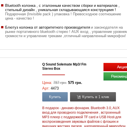
Bluetooth колонка , с эталонным качеством сборки и материалов ,
стильный дизайн , уникальная складывающаяся конструкциия !
Подарочная (Invisible pack ) упаковка ! Превосходное соотношение
цена - качество !
Блютуз колонка от авторитетного производителя
и законодателя на
рынке портативного bluetooth стерео ! AUX вход , управление уровне
громкости и управление треками ,отличный направленный микрофон!
Q Sound Solemate Mp3/ Fm
Stereo Box
Цена:
787 грн.
575 грн.
Арт:
4473
Купить
Купить в 1 клик
В подарок - динамо-фонарик. Bluetooth 3.0, AUX
вход для проводного подключения , встроенный
MP3 плеер с поддержкой TF card и USB Host-для
воспроизведения звуковых файлов с флэшек и
внешних жестких дисков , направленный микрофон,