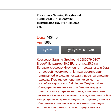
Кроссовки Salming Greyhound
1280079-0307 Blue/White
размер 40,5 EU, стелька 25,5
см.
Цена:
4454 грн.
Арт:
8963
Купить
Купить в 1 клик
Кроссовки Salming Greyhound 1280079-0307
Blue/White размер 40,5 EU, стелька 25,5 см..
Беговые кроссовки Greyhound — созданы для бега
по твердой поверхности. Мягкая амортизация,
приятная облегающая посадка и прочная внешняя
подошва. Последнее пополнение сегмента
шоссейных кроссовок Salming — Greyhound —
обувь, предназначенная для бега по твердой
поверхности и ударных нагрузок, которые с ней
связаны. Основная часть верха представляет собо
легкую цельную трехслойную конструкцию, которая
обеспечивает плотное прилегание и отличную
воздухопроницаемость. Конструкция язычка с