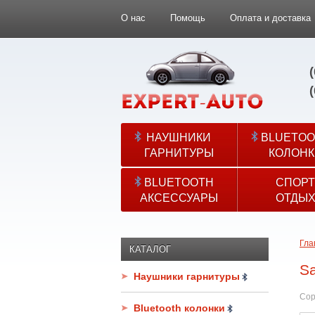
О нас
Помощь
Оплата и доставка
НАУШНИКИ
BLUETOO
ГАРНИТУРЫ
КОЛОНК
BLUETOOTH
СПОРТ
АКСЕССУАРЫ
ОТДЫ
Гла
КАТАЛОГ
S
Наушники гарнитуры
Сор
Bluetooth колонки