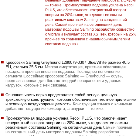
клиньями добавляет ощущение комфорта, а шнурк
— тонкие. Промежуточная подошва усилена Recoil
PLUS, что обеспечивает невероятный возврат
энергии на 20% выше, что делает ее самым
реактивным составом Salming на сегодняшний
день. Самый прочный на сегодняшний день
материал подошвы Salming разработан совместно
с Vibram и включает состав XS Trek, который на 25
прочнее по сравнению с нашим обычным легким
составом подошвы.
Кроссовки Salming Greyhound 1280079-0307 Blue/White размер 40,5
EU, стелька 25,5 см.
Мягкая амортизация, приятная облегающая
посадка и прочная внешняя подошва. Последнее пополнение
сегмента шоссейных кроссовок Salming — Greyhound — обувь,
предназначенная для бега по твердой поверхности и ударных
нагрузок, которые с ней связаны.
Основная часть верха представляет собой легкую цельную
трехслойную конструкцию, которая обеспечивает плотное прилегание
и отличную воздухопроницаемость.
Конструкция язычка с клиньями
добавляет ощущение комфорта, а шнурки — тонкие.
Промежуточная подошва усилена Recoil PLUS, что обеспечивает
невероятный возврат энергии на 20% выше, что делает ее самым
реактивным составом Salming на сегодняшний день
Самый прочный
на сегодняшний день материал подошвы Salming разработан