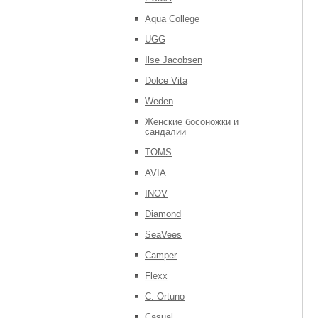
Aqua College
UGG
Ilse Jacobsen
Dolce Vita
Weden
Женские босоножки и
сандалии
TOMS
AVIA
INOV
Diamond
SeaVees
Camper
Flexx
C. Ortuno
Casual