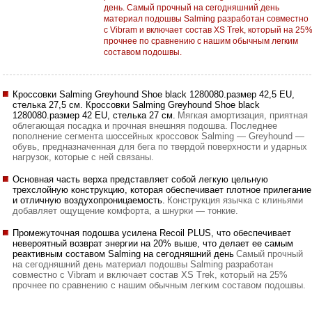
день. Самый прочный на сегодняшний день
материал подошвы Salming разработан совместно
с Vibram и включает состав XS Trek, который на 25
прочнее по сравнению с нашим обычным легким
составом подошвы.
Кроссовки Salming Greyhound Shoe black 1280080.размер 42,5 EU,
стелька 27,5 см. Кроссовки Salming Greyhound Shoe black
1280080.размер 42 EU, стелька 27 см.
Мягкая амортизация, приятная
облегающая посадка и прочная внешняя подошва. Последнее
пополнение сегмента шоссейных кроссовок Salming — Greyhound —
обувь, предназначенная для бега по твердой поверхности и ударных
нагрузок, которые с ней связаны.
Основная часть верха представляет собой легкую цельную
трехслойную конструкцию, которая обеспечивает плотное прилегание
и отличную воздухопроницаемость.
Конструкция язычка с клиньями
добавляет ощущение комфорта, а шнурки — тонкие.
Промежуточная подошва усилена Recoil PLUS, что обеспечивает
невероятный возврат энергии на 20% выше, что делает ее самым
реактивным составом Salming на сегодняшний день
Самый прочный
на сегодняшний день материал подошвы Salming разработан
совместно с Vibram и включает состав XS Trek, который на 25%
прочнее по сравнению с нашим обычным легким составом подошвы.