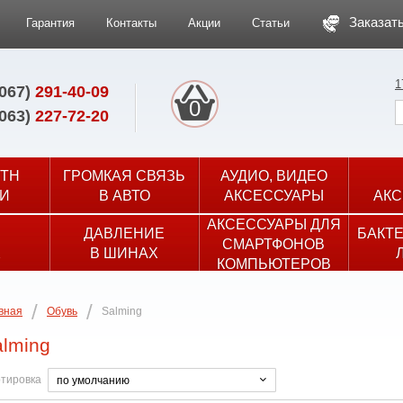
Заказать
Гарантия
Контакты
Акции
Статьи
1
(067)
291-40-09
0
(063)
227-72-20
TH
ГРОМКАЯ СВЯЗЬ
АУДИО, ВИДЕО
И
В АВТО
АКСЕССУАРЫ
АКС
АКСЕССУАРЫ ДЛЯ
ДАВЛЕНИЕ
БАКТ
СМАРТФОНОВ
Х
В ШИНАХ
КОМПЬЮТЕРОВ
вная
Обувь
Salming
alming
тировка
по умолчанию