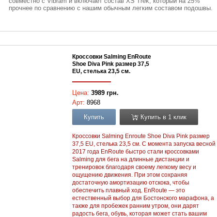
совместно с Vibram и включает состав XS Trek, который на 25%
прочнее по сравнению с нашим обычным легким составом подошвы.
Кроссовки Salming EnRoute
Shoe Diva Pink размер 37,5
EU, стелька 23,5 см.
Цена:
3989 грн.
Арт:
8968
Купить
Купить в 1 клик
Кроссовки Salming Enroute Shoe Diva Pink размер
37,5 EU, стелька 23,5 см. С момента запуска весной
2017 года EnRoute быстро стали кроссовками
Salming для бега на длинные дистанции и
тренировок благодаря своему легкому весу и
ощущению движения. При этом сохраняя
достаточную амортизацию отскока, чтобы
обеспечить плавный ход. EnRoute — это
естественный выбор для Бостонского марафона, а
также для пробежек ранним утром, они дарят
радость бега, обувь, которая может стать вашим