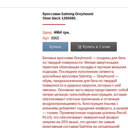
Кроссовки Salming Greyhound
Shoe black 1280080.
Цена:
4464 грн.
Арт:
8960
Купить
Купить в 1 клик
Беговые кроссовки Greyhound — созданы для бега
по твердой поверхности. Мягкая амортизация,
приятная облегающая посадка и прочная внешняя
подошва. Последнее пополнение сегмента
шоссейных кроссовок Salming — Greyhound —
обувь, предназначенная для бега по твердой
поверхности и ударных нагрузок, которые с ней
связаны. Основная часть верха представляет собо
легкую цельную трехслойную конструкцию, которая
обеспечивает плотное прилегание и отличную
воздухопроницаемость. Конструкция язычка с
клиньями добавляет ощущение комфорта, а шнурк
— тонкие. Промежуточная подошва усилена Recoil
PLUS, что обеспечивает невероятный возврат
энергии на 20% выше, что делает ее самым
реактивным составом Salming на сегодняшний