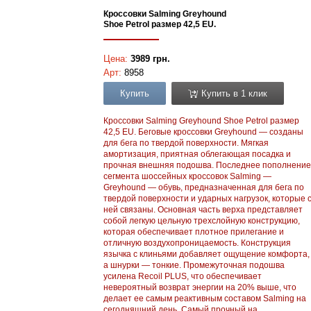
Кроссовки Salming Greyhound
Shoe Petrol размер 42,5 EU.
Цена:
3989 грн.
Арт:
8958
Купить
Купить в 1 клик
Кроссовки Salming Greyhound Shoe Petrol размер
42,5 EU. Беговые кроссовки Greyhound — созданы
для бега по твердой поверхности. Мягкая
амортизация, приятная облегающая посадка и
прочная внешняя подошва. Последнее пополнение
сегмента шоссейных кроссовок Salming —
Greyhound — обувь, предназначенная для бега по
твердой поверхности и ударных нагрузок, которые 
ней связаны. Основная часть верха представляет
собой легкую цельную трехслойную конструкцию,
которая обеспечивает плотное прилегание и
отличную воздухопроницаемость. Конструкция
язычка с клиньями добавляет ощущение комфорта,
а шнурки — тонкие. Промежуточная подошва
усилена Recoil PLUS, что обеспечивает
невероятный возврат энергии на 20% выше, что
делает ее самым реактивным составом Salming на
сегодняшний день. Самый прочный на