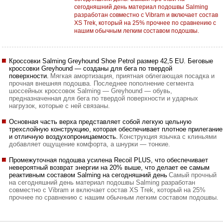
сегодняшний день материал подошвы Salming
разработан совместно с Vibram и включает состав
XS Trek, который на 25% прочнее по сравнению с
нашим обычным легким составом подошвы.
Кроссовки Salming Greyhound Shoe Petrol размер 42,5 EU. Беговые
кроссовки Greyhound — созданы для бега по твердой
поверхности.
Мягкая амортизация, приятная облегающая посадка и
прочная внешняя подошва. Последнее пополнение сегмента
шоссейных кроссовок Salming — Greyhound — обувь,
предназначенная для бега по твердой поверхности и ударных
нагрузок, которые с ней связаны.
Основная часть верха представляет собой легкую цельную
трехслойную конструкцию, которая обеспечивает плотное прилегание
и отличную воздухопроницаемость.
Конструкция язычка с клиньями
добавляет ощущение комфорта, а шнурки — тонкие.
Промежуточная подошва усилена Recoil PLUS, что обеспечивает
невероятный возврат энергии на 20% выше, что делает ее самым
реактивным составом Salming на сегодняшний день
Самый прочный
на сегодняшний день материал подошвы Salming разработан
совместно с Vibram и включает состав XS Trek, который на 25%
прочнее по сравнению с нашим обычным легким составом подошвы.