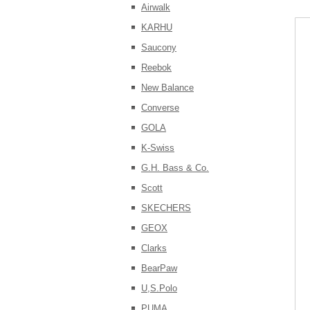
Airwalk
KARHU
Saucony
Reebok
New Balance
Converse
GOLA
K-Swiss
G.H. Bass & Co.
Scott
SKECHERS
GEOX
Clarks
BearPaw
U,S.Polo
PUMA