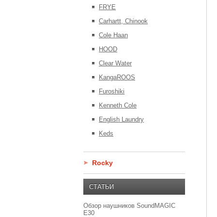
FRYE
Carhartt, Chinook
Cole Haan
HOOD
Clear Water
KangaROOS
Furoshiki
Kenneth Cole
English Laundry
Keds
Rocky
СТАТЬИ
Обзор наушников SoundMAGIC
E30