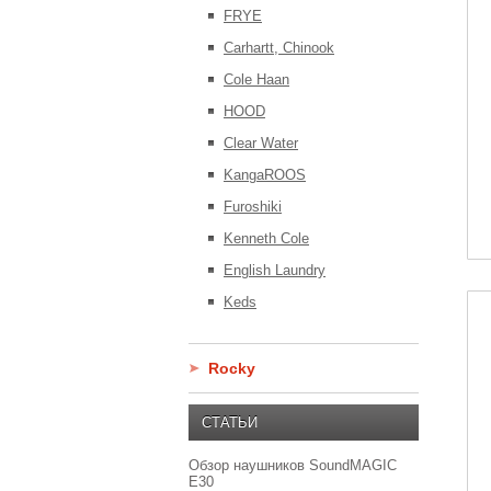
FRYE
Carhartt, Chinook
Cole Haan
HOOD
Clear Water
KangaROOS
Furoshiki
Kenneth Cole
English Laundry
Keds
Rocky
СТАТЬИ
Обзор наушников SoundMAGIC
E30