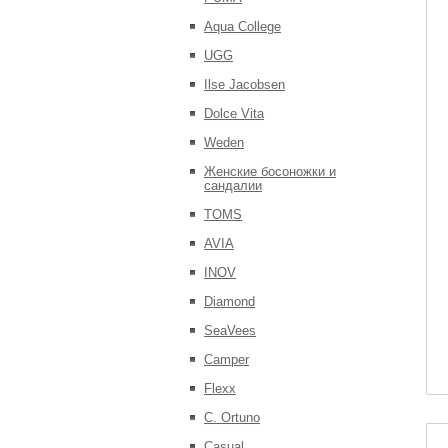
Aqua College
UGG
Ilse Jacobsen
Dolce Vita
Weden
Женские босоножки и
сандалии
TOMS
AVIA
INOV
Diamond
SeaVees
Camper
Flexx
C. Ortuno
Casual