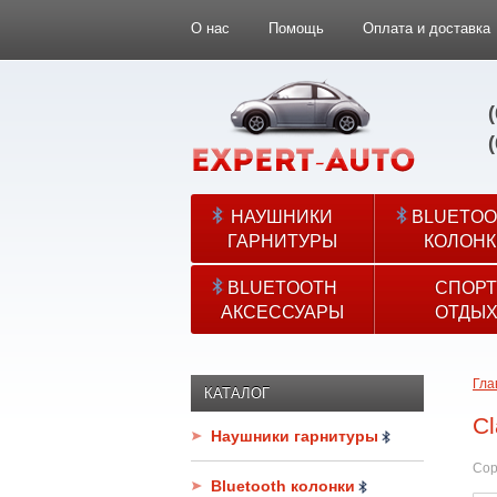
О нас
Помощь
Оплата и доставка
НАУШНИКИ
BLUETOO
ГАРНИТУРЫ
КОЛОНК
BLUETOOTH
СПОРТ
АКСЕССУАРЫ
ОТДЫ
Гла
КАТАЛОГ
Cl
Наушники гарнитуры
Сор
Bluetooth колонки