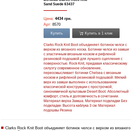
Sand Suede 63437
Цена:
4434 грн.
Арт:
8570
Купить
Купить в 1 клик
Clarks Rock Knit Boot объединяет ботинок челси с
верхом из вязаного носка. Ботинки челси из замши
с эластичным вязаным носком и рифленой
резиновой подошвой для лучшего сцепления с
поверхностью. Rock Knit, придавая классическому
силуэту современное обновление,
переосмысливает ботинки Chelsea с вязаным
носком и рифленой резиновой подошвой. Мягкий
верх из замши выполнен с использованием
классической конструкции с прострочкой,
синонимичной культовым Desert Boot. Абсолютный
комфорт, стиль и долговечность в сочетании.
Материал верха Замша. Материал подкладки Без
подкладки. Высота каблука 3 см. Материал
подошвы Резина
Clarks Rock Knit Boot объединяет ботинок челси с верхом из вязаного