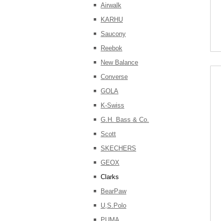
Airwalk
KARHU
Saucony
Reebok
New Balance
Converse
GOLA
K-Swiss
G.H. Bass & Co.
Scott
SKECHERS
GEOX
Clarks
BearPaw
U,S.Polo
PUMA