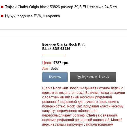
Туфли Clarks Origin black 53826 размер 39,5 EU, стелька 24,5 см.
Нубук, подошва EVA, шнуровка.
Ботинки Clarks Rock Knit
Black SDE 63436
Цена:
4787 грн.
Арт:
8567
Купить
Купить в 1 клик
Clarks Rock Knit Boot объединяет ботинок челси с
верхом из вязаного носка. Ботинки челси из замши
с эластичным вязаным носком и рифленой
резиновой подошвой для лучшего сцепления с
поверхностью. Rock Knit, придавая классическому
силуэту современное обновление,
переосмысливает ботинки Chelsea с вязаным
носком и рифленой резиновой подошвой. Мягкий
верх из замши выполнен с использованием