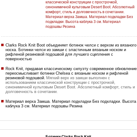
классической конструкции с прострочкой,
синонимичной культовым Desert Boot. Абсолютный
комфорт, стиль и долговечность в сочетании.
Материал верха Замша. Материал подкладки Без
подкладки. Высота каблука 3 см. Материал
подошвы Резина
Clarks Rock Knit Boot объединяет ботинок челси с верхом из вязаного
носка. Ботинки челси из замши с эластичным вязаным носком и
рифленой резиновой подошвой для лучшего сцепления с
поверхностью
Rock Knit, придавая классическому силуэту современное обновление
переосмысливает ботинки Chelsea с вязаным носком и рифленой
резиновой подошвой.
Мягкий верх из замши выполнен с
использованием классической конструкции с прострочкой,
синонимичной культовым Desert Boot. Абсолютный комфорт, стиль и
долговечность в сочетании.
Материал верха Замша. Материал подкладки Без подкладки. Высота
каблука 3 см. Материал подошвы Резина
Ботинки Clarks Rock Knit