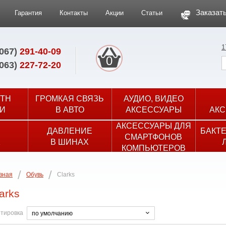
Заказать
Гарантия
Контакты
Акции
Статьи
1
(067)
291-40-09
0
(063)
227-72-20
TH
ГРОМКАЯ СВЯЗЬ
АУДИО, ВИДЕО
И
В АВТО
АКСЕССУАРЫ
АКС
АКСЕССУАРЫ ДЛЯ
ДАВЛЕНИЕ
БАКТ
СМАРТФОНОВ
Х
В ШИНАХ
КОМПЬЮТЕРОВ
вная
Обувь
Clarks
arks
тировка
по умолчанию