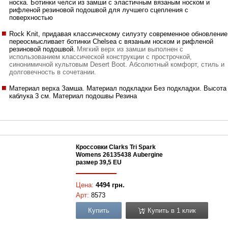
носка. Ботинки челси из замши с эластичным вязаным носком и
рифленой резиновой подошвой для лучшего сцепления с
поверхностью
Rock Knit, придавая классическому силуэту современное обновление
переосмысливает ботинки Chelsea с вязаным носком и рифленой
резиновой подошвой.
Мягкий верх из замши выполнен с
использованием классической конструкции с прострочкой,
синонимичной культовым Desert Boot. Абсолютный комфорт, стиль и
долговечность в сочетании.
Материал верха Замша. Материал подкладки Без подкладки. Высота
каблука 3 см. Материал подошвы Резина
Кроссовки Clarks Tri Spark
Womens 26135438 Aubergine
размер 39,5 EU
Цена:
4494 грн.
Арт:
8573
Купить
Купить в 1 клик