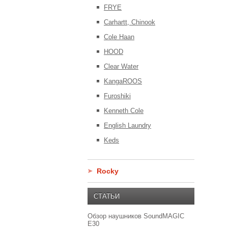
FRYE
Carhartt, Chinook
Cole Haan
HOOD
Clear Water
KangaROOS
Furoshiki
Kenneth Cole
English Laundry
Keds
Rocky
СТАТЬИ
Обзор наушников SoundMAGIC
E30