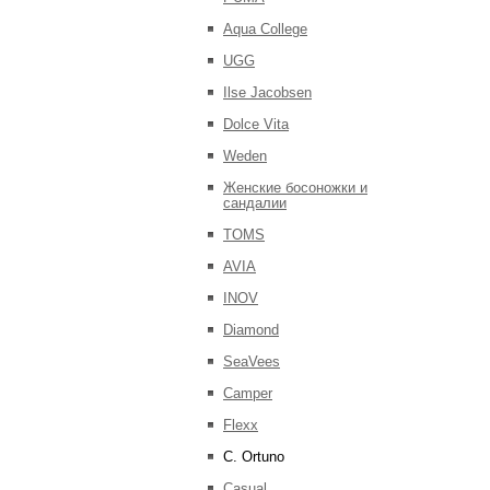
Aqua College
UGG
Ilse Jacobsen
Dolce Vita
Weden
Женские босоножки и
сандалии
TOMS
AVIA
INOV
Diamond
SeaVees
Camper
Flexx
C. Ortuno
Casual