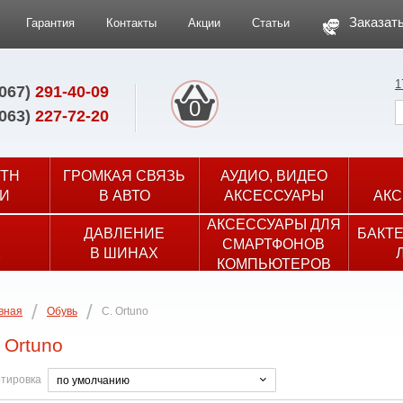
Заказать
Гарантия
Контакты
Акции
Статьи
1
(067)
291-40-09
0
(063)
227-72-20
TH
ГРОМКАЯ СВЯЗЬ
АУДИО, ВИДЕО
И
В АВТО
АКСЕССУАРЫ
АКС
АКСЕССУАРЫ ДЛЯ
ДАВЛЕНИЕ
БАКТ
СМАРТФОНОВ
Х
В ШИНАХ
КОМПЬЮТЕРОВ
вная
Обувь
C. Ortuno
 Ortuno
тировка
по умолчанию