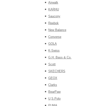
Airwalk
KARHU
Saucony
Reebok
New Balance
Converse
GOLA
K-Swiss
G.H. Bass & Co.
Scott
SKECHERS
GEOX
Clarks
BearPaw
U,S.Polo
PUMA