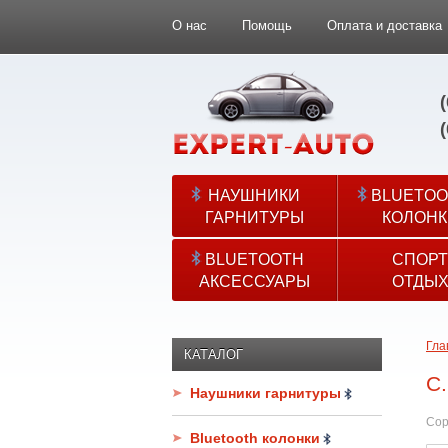
О нас
Помощь
Оплата и доставка
НАУШНИКИ
BLUETOO
ГАРНИТУРЫ
КОЛОНК
BLUETOOTH
СПОРТ
АКСЕССУАРЫ
ОТДЫ
Гла
КАТАЛОГ
C.
Наушники гарнитуры
Сор
Bluetooth колонки