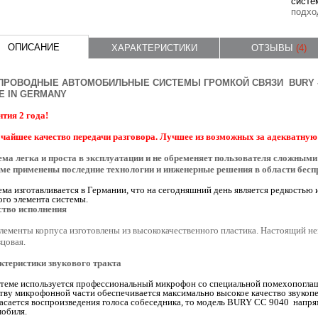
систе
подхо
ОПИСАНИЕ
ХАРАКТЕРИСТИКИ
ОТЗЫВЫ
(4)
ПРОВОДНЫЕ АВТОМОБИЛЬНЫЕ СИСТЕМЫ ГРОМКОЙ СВЯЗИ BURY -
E IN GERMANY
тия 2 года!
чайшее качество передачи разговора. Лучшее из возможных за адекватную
ема легка и проста в эксплуатации и не обременяет пользователя сложным
еме применены последние технологии и инженерные решения в области бесп
ма изготавливается в Германии, что на сегодняшний день является редкостью 
го элемента системы.
ство исполнения
лементы корпуса изготовлены из высококачественного пластика. Настоящий не
цовая.
ктеристики звукового тракта
стеме используется профессиональный микрофон со специальной помехопогла
тву микрофонной части обеспечивается максимально высокое качество звукоп
касается воспроизведения голоса собеседника, то модель BURY CС 9040 напр
мобиля.