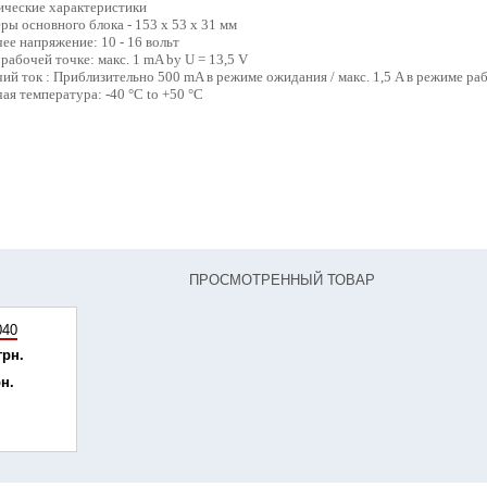
ические характеристики
ры основного блока - 153 x 53 x 31 мм
ее напряжение: 10 - 16 вольт
 рабочей точке: макс. 1 mA by U = 13,5 V
ий ток : Приблизительно 500 mA в режиме ожидания / макс. 1,5 A в режиме ра
ая температура: -40 °C to +50 °C
ПРОСМОТРЕННЫЙ ТОВАР
040
грн.
рн.