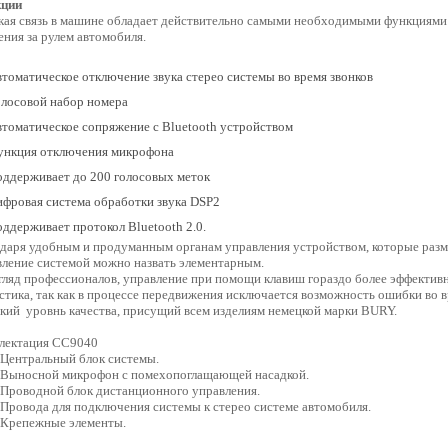
ции
кая связь в машине обладает действительно самыми необходимыми функциями 
ния за рулем автомобиля.
томатическое отключение звука стерео системы во время звонков
лосовой набор номера
томатическое сопряжение с Bluetooth устройством
ункция отключения микрофона
ддерживает до 200 голосовых меток
фровая система обработки звука DSP2
ддерживает протокол Bluetooth 2.0.
одаря удобным и продуманным органам управления устройством, которые раз
вление системой можно назвать элементарным.
гляд профессионалов, управление при помощи клавиш гораздо более эффективн
тика, так как в процессе передвижения исключается возможность ошибки во 
кий уровнь качества, присущий всем изделиям немецкой марки BURY.
лектация СС9040
ентральный блок системы.
ыносной микрофон с помехопоглащающей насадкой.
роводной блок дистанционного управления.
ровода для подключения системы к стерео системе автомобиля.
репежные элементы.