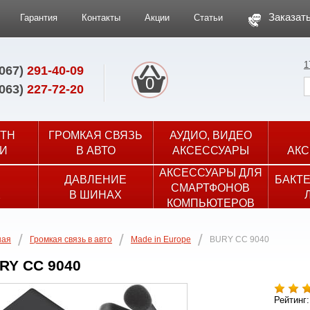
Заказать
Гарантия
Контакты
Акции
Статьи
1
(067)
291-40-09
0
(063)
227-72-20
TH
ГРОМКАЯ СВЯЗЬ
АУДИО, ВИДЕО
И
В АВТО
АКСЕССУАРЫ
АКС
АКСЕССУАРЫ ДЛЯ
ДАВЛЕНИЕ
БАКТ
СМАРТФОНОВ
Х
В ШИНАХ
КОМПЬЮТЕРОВ
ная
Громкая связь в авто
Made in Europe
BURY CC 9040
RY CC 9040
Рейтинг: