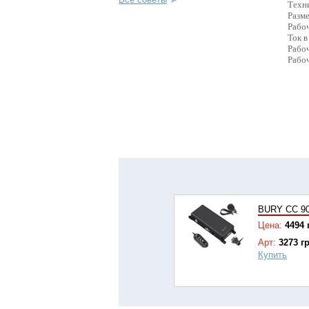
Техн
Разме
Рабоч
Ток в
Рабоч
Рабоч
BURY CC 9
Цена:
4494 
Арт:
3273 г
Купить