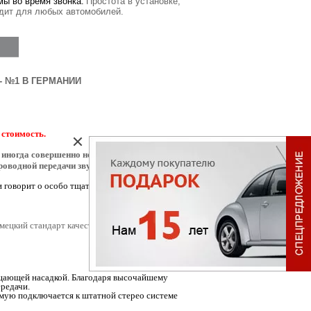
мы во время звонка.
Простота в установке,
дит для любых автомобилей.
 №1 В ГЕРМАНИИ
 стоимость.
и иногда совершенно не нужными функциями, в
роводной передачи звука.
и говорит о особо тщательном изготовлении
мецкий стандарт качества. Подгонка деталей –
щающей насадкой. Благодаря высочайшему
ередачи.
ямую подключается к штатной стерео системе