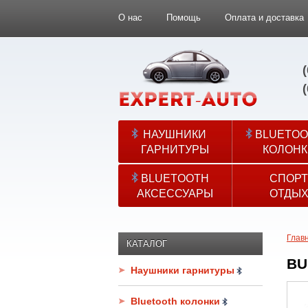
О нас
Помощь
Оплата и доставка
НАУШНИКИ
BLUETOO
ГАРНИТУРЫ
КОЛОНК
BLUETOOTH
СПОРТ
АКСЕССУАРЫ
ОТДЫ
Глав
КАТАЛОГ
BU
Наушники гарнитуры
Bluetooth колонки