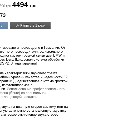
4494
грн.
696 грн.
73
ть
Купить в 1 клик
ктировано и произведено в Германии. От
итетного производителя, официального
вщика систем громкой связи для BMW и
des Benz !Цифровая система обработки
 DSP2. 3 года гарантии!
ие характеристики звукового тракта.
айший уровень качества и надежности ( 2
гарантии ) , единственная система громкой
 , изготавливаемая в
нии.
Использование профессионального
фона (Shure) со специальной
оглащающей насадкой.
 звука на штатную стерео систему или на
ьную автономно установленную акустику
матическое отключение звука стерео