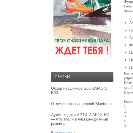
Функ
Гром
движе
Ав
Го
Ав
Ф
По
Ци
По
Благ
СТАТЬИ
упра
На вз
джойс
Обзор наушников SoundMAGIC
Высо
E30
Комп
Отличия разных версий Bluetooth
1. Ц
2. В
Аудио кодеки APTX И APTX HD
3. П
— что это, и в чем между ними
4. П
разница
5. К
Все советы