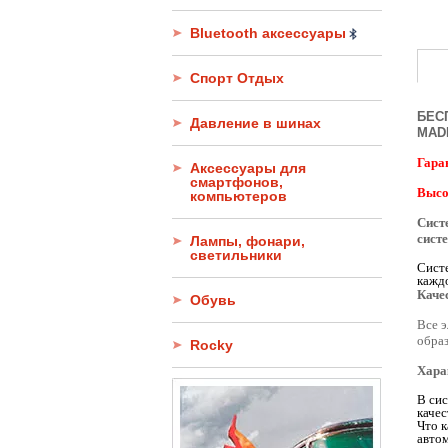
Bluetooth аксессуары
Спорт Отдых
БЕС
Давление в шинах
MAD
Гаран
Аксессуары для
смартфонов,
Высо
компьютеров
Сист
сист
Лампы, фонари,
светильники
Систе
каждо
Каче
Обувь
Все э
образ
Rocky
Хара
В си
качес
Что 
авто