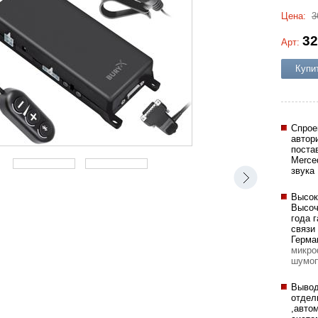
Цена:
3
32
Арт:
Купи
Спрое
автор
поста
Merce
звука
Высок
Высоч
года 
связи
Герма
микро
шумоп
Вывод
отдел
,авто